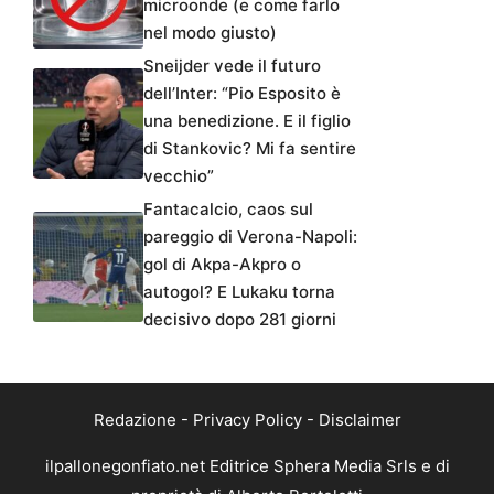
microonde (e come farlo
nel modo giusto)
Sneijder vede il futuro
dell’Inter: “Pio Esposito è
una benedizione. E il figlio
di Stankovic? Mi fa sentire
vecchio”
Fantacalcio, caos sul
pareggio di Verona-Napoli:
gol di Akpa-Akpro o
autogol? E Lukaku torna
decisivo dopo 281 giorni
Redazione
-
Privacy Policy
-
Disclaimer
ilpallonegonfiato.net Editrice Sphera Media Srls e di