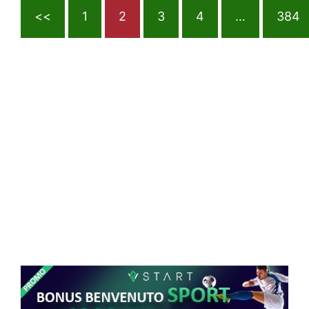
<<
1
2
3
4
…
384