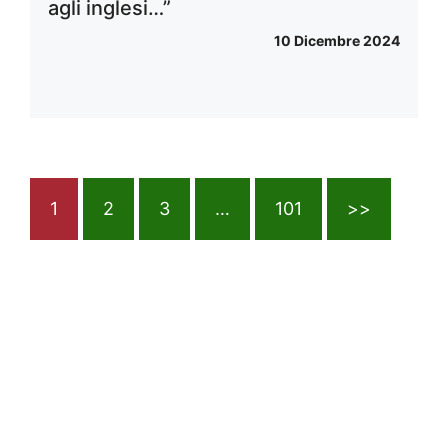
agli inglesi…”
10 Dicembre 2024
1
2
3
…
101
>>