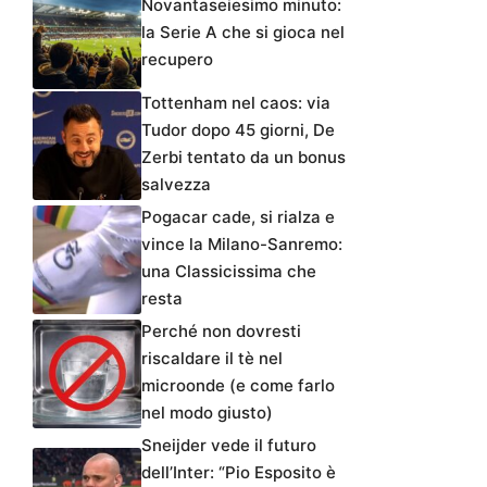
Novantaseiesimo minuto:
la Serie A che si gioca nel
recupero
Tottenham nel caos: via
Tudor dopo 45 giorni, De
Zerbi tentato da un bonus
salvezza
Pogacar cade, si rialza e
vince la Milano-Sanremo:
una Classicissima che
resta
Perché non dovresti
riscaldare il tè nel
microonde (e come farlo
nel modo giusto)
Sneijder vede il futuro
dell’Inter: “Pio Esposito è