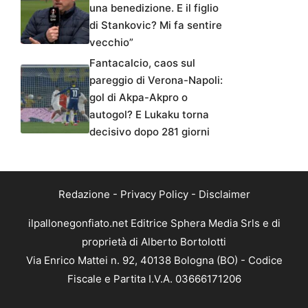
una benedizione. E il figlio
di Stankovic? Mi fa sentire
vecchio”
Fantacalcio, caos sul
pareggio di Verona-Napoli:
gol di Akpa-Akpro o
autogol? E Lukaku torna
decisivo dopo 281 giorni
Redazione
-
Privacy Policy
-
Disclaimer
ilpallonegonfiato.net Editrice Sphera Media Srls e di
proprietà di Alberto Bortolotti
Via Enrico Mattei n. 92, 40138 Bologna (BO) - Codice
Fiscale e Partita I.V.A. 03666171206