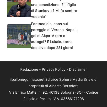
una benedizione. E il figlio
di Stankovic? Mi fa sentire
vecchio”
Fantacalcio, caos sul
pareggio di Verona-Napoli:
gol di Akpa-Akpro o
autogol? E Lukaku torna
decisivo dopo 281 giorni
Redazione
-
Privacy Policy
-
Disclaimer
ilpallonegonfiato.net Editrice Sphera Media Srls e di
proprietà di Alberto Bortolotti
Via Enrico Mattei n. 92, 40138 Bologna (BO) - Codice
Fiscale e Partita I.V.A. 03666171206