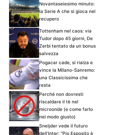
Novantaseiesimo minuto:
la Serie A che si gioca nel
recupero
Tottenham nel caos: via
Tudor dopo 45 giorni, De
Zerbi tentato da un bonus
salvezza
Pogacar cade, si rialza e
vince la Milano-Sanremo:
una Classicissima che
resta
Perché non dovresti
riscaldare il tè nel
microonde (e come farlo
nel modo giusto)
Sneijder vede il futuro
dell’Inter: “Pio Esposito è