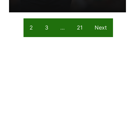
1
2
3
…
21
Next