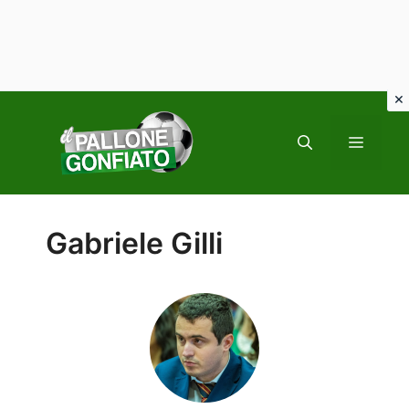
Vai
al
MENU
contenuto
Gabriele Gilli