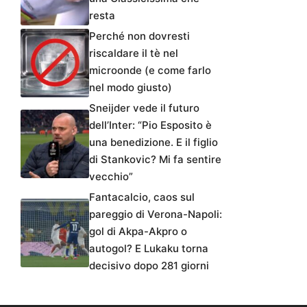
resta
Perché non dovresti
riscaldare il tè nel
microonde (e come farlo
nel modo giusto)
Sneijder vede il futuro
dell’Inter: “Pio Esposito è
una benedizione. E il figlio
di Stankovic? Mi fa sentire
vecchio”
Fantacalcio, caos sul
pareggio di Verona-Napoli:
gol di Akpa-Akpro o
autogol? E Lukaku torna
decisivo dopo 281 giorni