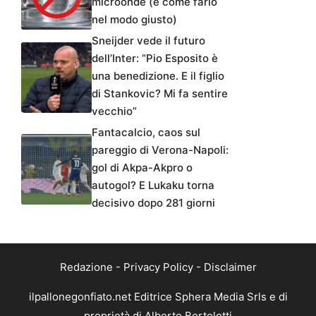
microonde (e come farlo
nel modo giusto)
Sneijder vede il futuro
dell’Inter: “Pio Esposito è
una benedizione. E il figlio
di Stankovic? Mi fa sentire
vecchio”
Fantacalcio, caos sul
pareggio di Verona-Napoli:
gol di Akpa-Akpro o
autogol? E Lukaku torna
decisivo dopo 281 giorni
Redazione
-
Privacy Policy
-
Disclaimer
ilpallonegonfiato.net Editrice Sphera Media Srls e di
proprietà di Alberto Bortolotti