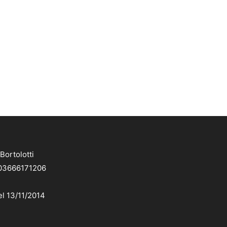
Bortolotti
. 03666171206
el 13/11/2014