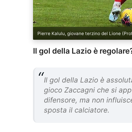
Pierre Kalulu, giovane terzino del Lione (Prof
Il gol della Lazio è regolare
Il gol della Lazio è assolu
gioco Zaccagni che si app
difensore, ma non influisc
sposta il calciatore.