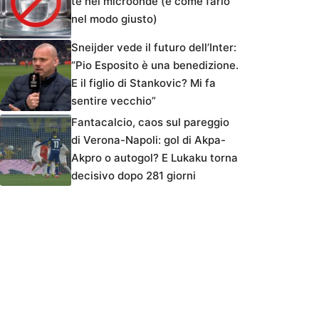
tè nel microonde (e come farlo
nel modo giusto)
Sneijder vede il futuro dell’Inter:
“Pio Esposito è una benedizione.
E il figlio di Stankovic? Mi fa
sentire vecchio”
Fantacalcio, caos sul pareggio
di Verona-Napoli: gol di Akpa-
Akpro o autogol? E Lukaku torna
decisivo dopo 281 giorni