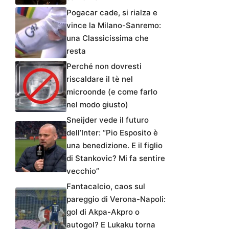
Pogacar cade, si rialza e
vince la Milano-Sanremo:
una Classicissima che
resta
Perché non dovresti
riscaldare il tè nel
microonde (e come farlo
nel modo giusto)
Sneijder vede il futuro
dell’Inter: “Pio Esposito è
una benedizione. E il figlio
di Stankovic? Mi fa sentire
vecchio”
Fantacalcio, caos sul
pareggio di Verona-Napoli:
gol di Akpa-Akpro o
autogol? E Lukaku torna