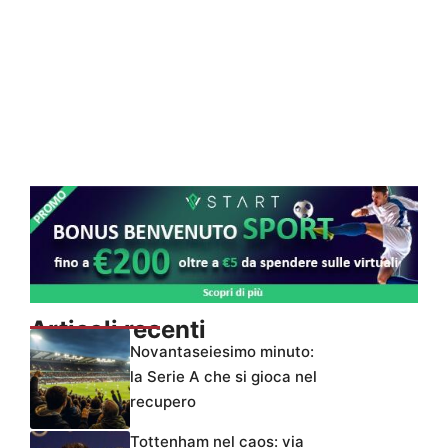
Articoli recenti
Novantaseiesimo minuto:
la Serie A che si gioca nel
recupero
Tottenham nel caos: via