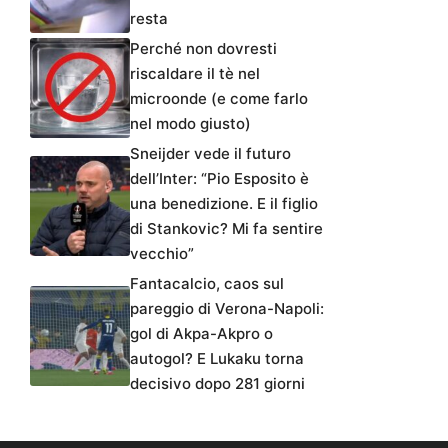
resta
Perché non dovresti
riscaldare il tè nel
microonde (e come farlo
nel modo giusto)
Sneijder vede il futuro
dell’Inter: “Pio Esposito è
una benedizione. E il figlio
di Stankovic? Mi fa sentire
vecchio”
Fantacalcio, caos sul
pareggio di Verona-Napoli:
gol di Akpa-Akpro o
autogol? E Lukaku torna
decisivo dopo 281 giorni