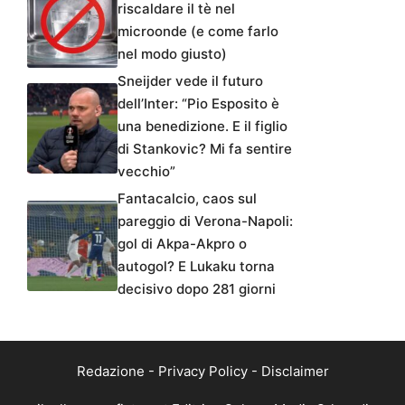
riscaldare il tè nel
microonde (e come farlo
nel modo giusto)
Sneijder vede il futuro
dell’Inter: “Pio Esposito è
una benedizione. E il figlio
di Stankovic? Mi fa sentire
vecchio”
Fantacalcio, caos sul
pareggio di Verona-Napoli:
gol di Akpa-Akpro o
autogol? E Lukaku torna
decisivo dopo 281 giorni
Redazione
-
Privacy Policy
-
Disclaimer