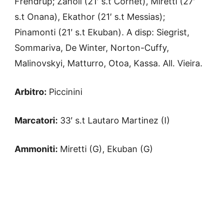
Frendrup; Zanoli (21′ s.t Cornet), Miretti (27′
s.t Onana), Ekathor (21′ s.t Messias);
Pinamonti (21′ s.t Ekuban). A disp: Siegrist,
Sommariva, De Winter, Norton-Cuffy,
Malinovskyi, Matturro, Otoa, Kassa. All. Vieira.
Arbitro:
Piccinini
Marcatori:
33′ s.t Lautaro Martinez (I)
Ammoniti:
Miretti (G), Ekuban (G)