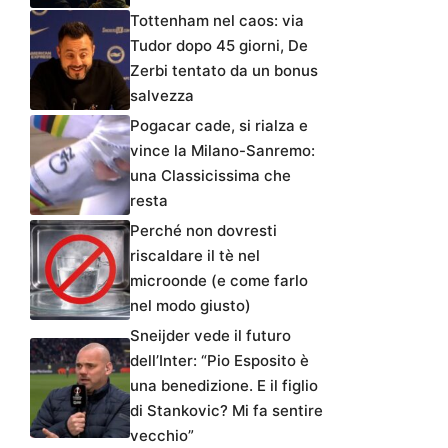
Tottenham nel caos: via
Tudor dopo 45 giorni, De
Zerbi tentato da un bonus
salvezza
Pogacar cade, si rialza e
vince la Milano-Sanremo:
una Classicissima che
resta
Perché non dovresti
riscaldare il tè nel
microonde (e come farlo
nel modo giusto)
Sneijder vede il futuro
dell’Inter: “Pio Esposito è
una benedizione. E il figlio
di Stankovic? Mi fa sentire
vecchio”