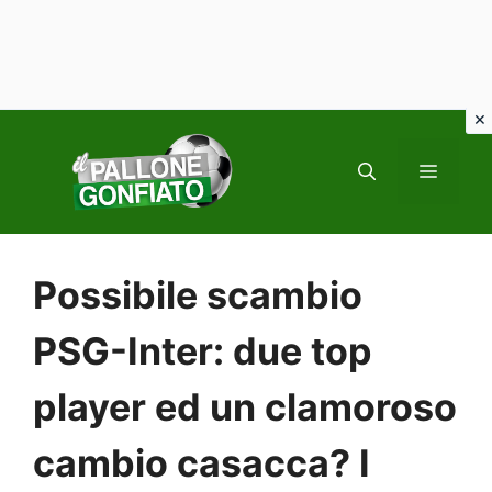
Vai
al
MENU
contenuto
Possibile scambio
PSG-Inter: due top
player ed un clamoroso
cambio casacca? I