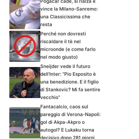
Pogacar cade, si rialza e
vince la Milano-Sanremo:
una Classicissima che
resta
Perché non dovresti
riscaldare il tè nel
microonde (e come farlo
nel modo giusto)
Sneijder vede il futuro
dell’Inter: “Pio Esposito è
una benedizione. E il figlio
di Stankovic? Mi fa sentire
vecchio”
Fantacalcio, caos sul
pareggio di Verona-Napoli:
gol di Akpa-Akpro o
autogol? E Lukaku torna
decisivo dopo 281 giorni