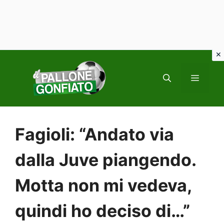
Vai
al
MENU
contenuto
Fagioli: “Andato via
dalla Juve piangendo.
Motta non mi vedeva,
quindi ho deciso di…”