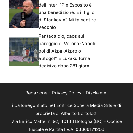
dell’Inter: “Pio Esposito è
una benedizione. E il figlio
di Stankovic? Mi fa sentire
vecchio”
Fantacalcio, caos sul
pareggio di Verona-Napoli:
gol di Akpa-Akpro o
autogol? E Lukaku torna
decisivo dopo 281 giorni
Redazione
-
Privacy Policy
-
Disclaimer
ilpallonegonfiato.net Editrice Sphera Media Srls e di
proprietà di Alberto Bortolotti
Via Enrico Mattei n. 92, 40138 Bologna (BO) - Codice
Fiscale e Partita I.V.A. 03666171206