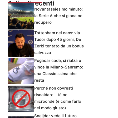
Articoli recenti
Novantaseiesimo minuto:
la Serie A che si gioca nel
recupero
Tottenham nel caos: via
Tudor dopo 45 giorni, De
Zerbi tentato da un bonus
salvezza
Pogacar cade, si rialza e
vince la Milano-Sanremo:
una Classicissima che
resta
Perché non dovresti
riscaldare il tè nel
microonde (e come farlo
nel modo giusto)
Sneijder vede il futuro