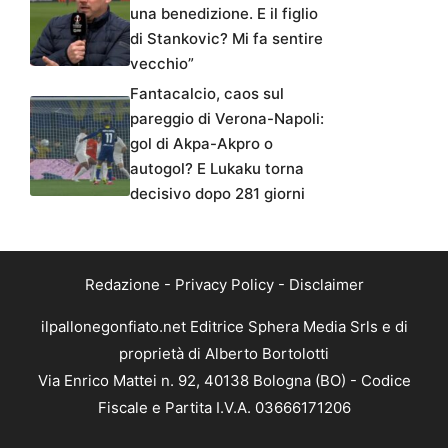
una benedizione. E il figlio
di Stankovic? Mi fa sentire
vecchio”
Fantacalcio, caos sul
pareggio di Verona-Napoli:
gol di Akpa-Akpro o
autogol? E Lukaku torna
decisivo dopo 281 giorni
Redazione
-
Privacy Policy
-
Disclaimer
ilpallonegonfiato.net Editrice Sphera Media Srls e di
proprietà di Alberto Bortolotti
Via Enrico Mattei n. 92, 40138 Bologna (BO) - Codice
Fiscale e Partita I.V.A. 03666171206