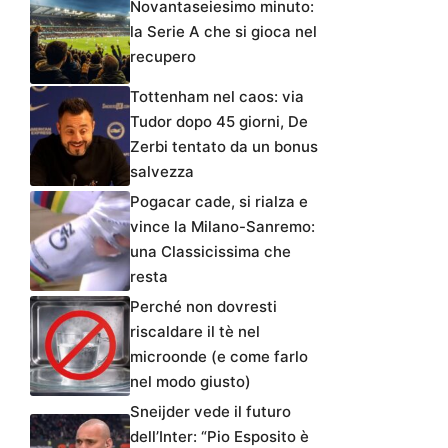
Novantaseiesimo minuto:
la Serie A che si gioca nel
recupero
Tottenham nel caos: via
Tudor dopo 45 giorni, De
Zerbi tentato da un bonus
salvezza
Pogacar cade, si rialza e
vince la Milano-Sanremo:
una Classicissima che
resta
Perché non dovresti
riscaldare il tè nel
microonde (e come farlo
nel modo giusto)
Sneijder vede il futuro
dell’Inter: “Pio Esposito è