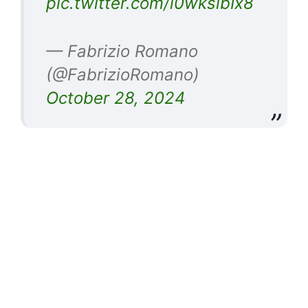
pic.twitter.com/l0wkslbIx8
— Fabrizio Romano
(@FabrizioRomano)
October 28, 2024