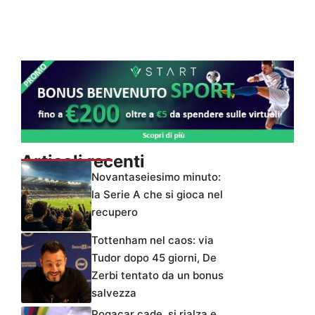
Articoli recenti
Novantaseiesimo minuto:
la Serie A che si gioca nel
recupero
Tottenham nel caos: via
Tudor dopo 45 giorni, De
Zerbi tentato da un bonus
salvezza
Pogacar cade, si rialza e