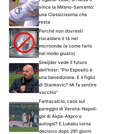
vince la Milano-Sanremo:
una Classicissima che
resta
Perché non dovresti
riscaldare il tè nel
microonde (e come farlo
nel modo giusto)
Sneijder vede il futuro
dell’Inter: “Pio Esposito è
una benedizione. E il figlio
di Stankovic? Mi fa sentire
vecchio”
Fantacalcio, caos sul
pareggio di Verona-Napoli:
gol di Akpa-Akpro o
autogol? E Lukaku torna
decisivo dopo 281 giorni