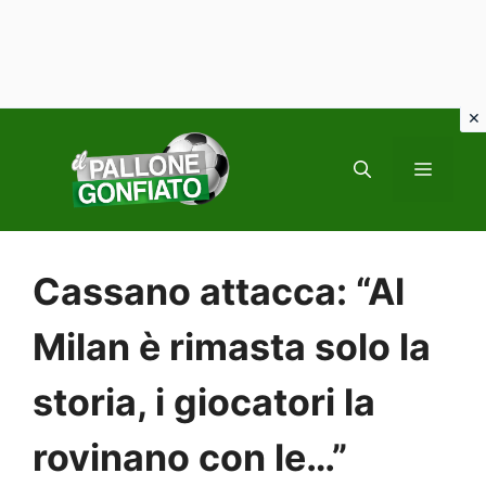
Vai
al
MENU
contenuto
Cassano attacca: “Al
Milan è rimasta solo la
storia, i giocatori la
rovinano con le…”