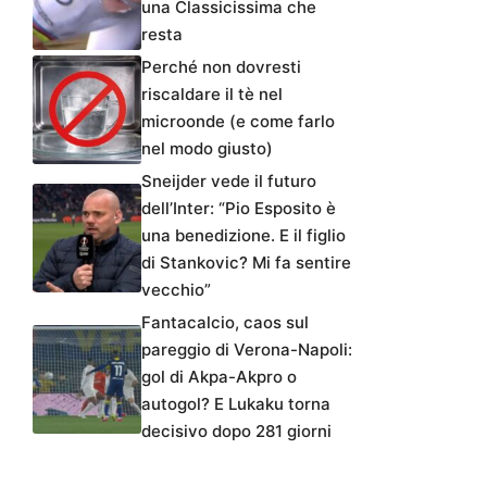
una Classicissima che
resta
Perché non dovresti
riscaldare il tè nel
microonde (e come farlo
nel modo giusto)
Sneijder vede il futuro
dell’Inter: “Pio Esposito è
una benedizione. E il figlio
di Stankovic? Mi fa sentire
vecchio”
Fantacalcio, caos sul
pareggio di Verona-Napoli:
gol di Akpa-Akpro o
autogol? E Lukaku torna
decisivo dopo 281 giorni