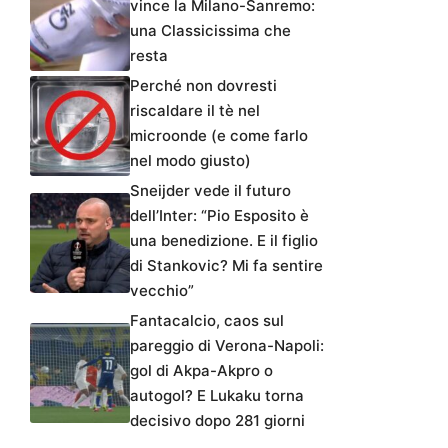
vince la Milano-Sanremo:
una Classicissima che
resta
Perché non dovresti
riscaldare il tè nel
microonde (e come farlo
nel modo giusto)
Sneijder vede il futuro
dell’Inter: “Pio Esposito è
una benedizione. E il figlio
di Stankovic? Mi fa sentire
vecchio”
Fantacalcio, caos sul
pareggio di Verona-Napoli:
gol di Akpa-Akpro o
autogol? E Lukaku torna
decisivo dopo 281 giorni