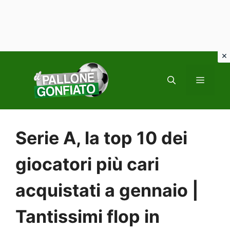
Vai
al
MENU
contenuto
Serie A, la top 10 dei
giocatori più cari
acquistati a gennaio |
Tantissimi flop in