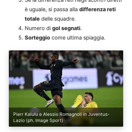
è uguale, si passa alla
differenza reti
totale
delle squadre.
Numero di
gol segnati
.
Sorteggio
come ultima spiaggia.
Pierr Kalulu e Alessio Romagnoli in Juventus-
Lazio (ph. Image Sport)