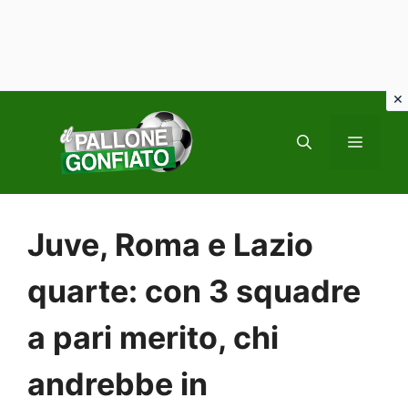
Vai
al
MENU
contenuto
Juve, Roma e Lazio
quarte: con 3 squadre
a pari merito, chi
andrebbe in