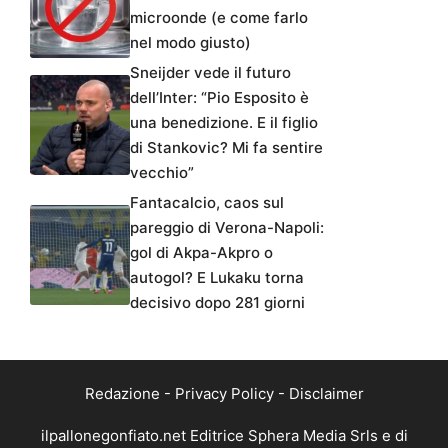
microonde (e come farlo
nel modo giusto)
Sneijder vede il futuro
dell’Inter: “Pio Esposito è
una benedizione. E il figlio
di Stankovic? Mi fa sentire
vecchio”
Fantacalcio, caos sul
pareggio di Verona-Napoli:
gol di Akpa-Akpro o
autogol? E Lukaku torna
decisivo dopo 281 giorni
Redazione
-
Privacy Policy
-
Disclaimer
ilpallonegonfiato.net Editrice Sphera Media Srls e di