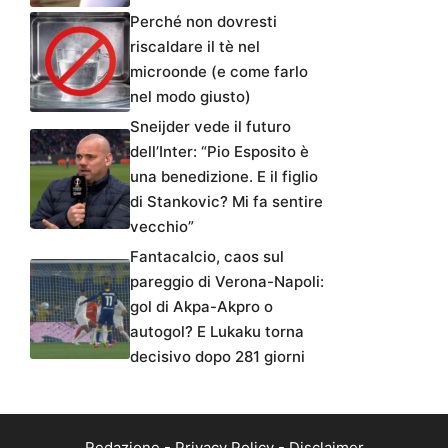
Perché non dovresti
riscaldare il tè nel
microonde (e come farlo
nel modo giusto)
Sneijder vede il futuro
dell’Inter: “Pio Esposito è
una benedizione. E il figlio
di Stankovic? Mi fa sentire
vecchio”
Fantacalcio, caos sul
pareggio di Verona-Napoli:
gol di Akpa-Akpro o
autogol? E Lukaku torna
decisivo dopo 281 giorni
Redazione
-
Privacy Policy
-
Disclaimer