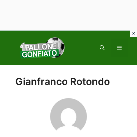
Vai
al
MENU
contenuto
Gianfranco Rotondo