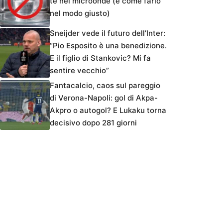
tè nel microonde (e come farlo
nel modo giusto)
Sneijder vede il futuro dell’Inter:
“Pio Esposito è una benedizione.
E il figlio di Stankovic? Mi fa
sentire vecchio”
Fantacalcio, caos sul pareggio
di Verona-Napoli: gol di Akpa-
Akpro o autogol? E Lukaku torna
decisivo dopo 281 giorni