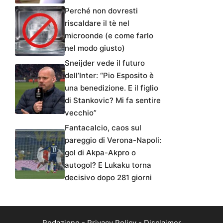
Perché non dovresti
riscaldare il tè nel
microonde (e come farlo
nel modo giusto)
Sneijder vede il futuro
dell’Inter: “Pio Esposito è
una benedizione. E il figlio
di Stankovic? Mi fa sentire
vecchio”
Fantacalcio, caos sul
pareggio di Verona-Napoli:
gol di Akpa-Akpro o
autogol? E Lukaku torna
decisivo dopo 281 giorni
Redazione
-
Privacy Policy
-
Disclaimer