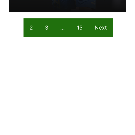
1
2
3
…
15
Next