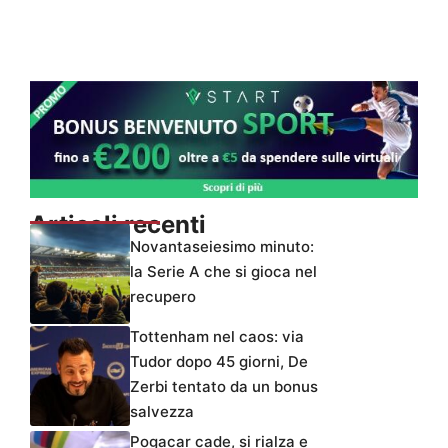
Articoli recenti
Novantaseiesimo minuto:
la Serie A che si gioca nel
recupero
Tottenham nel caos: via
Tudor dopo 45 giorni, De
Zerbi tentato da un bonus
salvezza
Pogacar cade, si rialza e