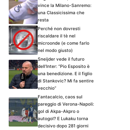
vince la Milano-Sanremo:
una Classicissima che
resta
Perché non dovresti
riscaldare il tè nel
microonde (e come farlo
nel modo giusto)
Sneijder vede il futuro
dell’Inter: “Pio Esposito è
una benedizione. E il figlio
di Stankovic? Mi fa sentire
vecchio”
Fantacalcio, caos sul
pareggio di Verona-Napoli:
gol di Akpa-Akpro o
autogol? E Lukaku torna
decisivo dopo 281 giorni