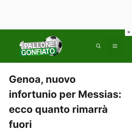
Vai
al
MENU
contenuto
Genoa, nuovo
infortunio per Messias:
ecco quanto rimarrà
fuori