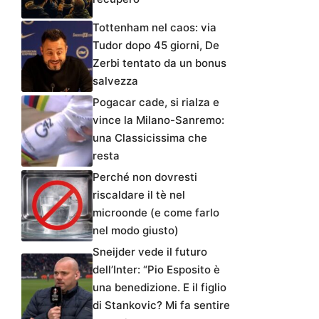
Tottenham nel caos: via
Tudor dopo 45 giorni, De
Zerbi tentato da un bonus
salvezza
Pogacar cade, si rialza e
vince la Milano-Sanremo:
una Classicissima che
resta
Perché non dovresti
riscaldare il tè nel
microonde (e come farlo
nel modo giusto)
Sneijder vede il futuro
dell’Inter: “Pio Esposito è
una benedizione. E il figlio
di Stankovic? Mi fa sentire