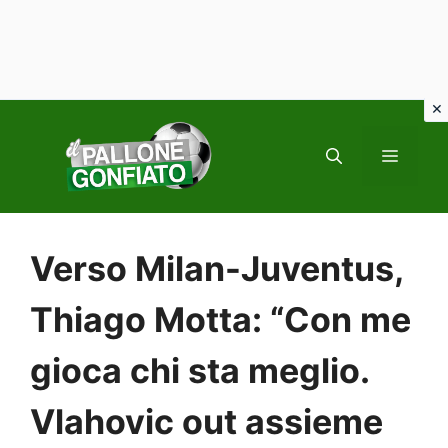
Vai
al
MENU
contenuto
Verso Milan-Juventus,
Thiago Motta: “Con me
gioca chi sta meglio.
Vlahovic out assieme