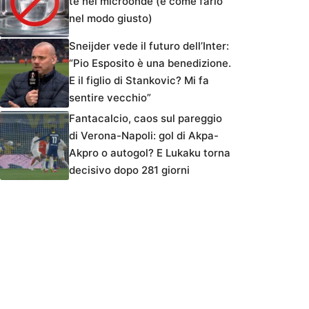
tè nel microonde (e come farlo
nel modo giusto)
Sneijder vede il futuro dell’Inter:
“Pio Esposito è una benedizione.
E il figlio di Stankovic? Mi fa
sentire vecchio”
Fantacalcio, caos sul pareggio
di Verona-Napoli: gol di Akpa-
Akpro o autogol? E Lukaku torna
decisivo dopo 281 giorni