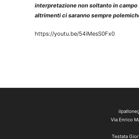
interpretazione non soltanto in campo
altrimenti ci saranno sempre polemich
https://youtu.be/54iMesS0Fx0
ilpallone
Via Enrico M
Testata Gior