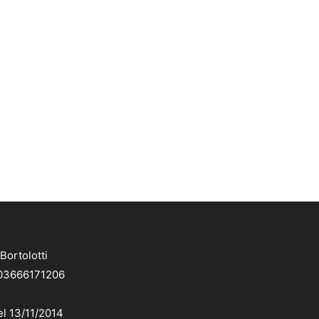
Bortolotti
. 03666171206
el 13/11/2014