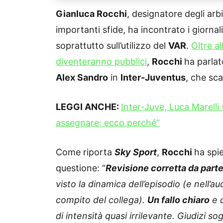
Gianluca Rocchi
, designatore degli arb
importanti sfide, ha incontrato i giornal
soprattutto sull’utilizzo del
VAR
.
Oltre al
diventeranno pubblici
,
Rocchi
ha parlat
Alex Sandro
in
Inter-Juventus
, che sc
LEGGI ANCHE:
Inter-Juve, Luca Marelli
assegnare: ecco perché”
Come riporta
Sky Sport
,
Rocchi
ha spie
questione: “
Revisione corretta da parte
visto la dinamica dell’episodio (e nell’
compito del collega).
Un fallo chiaro
e d
di intensità quasi irrilevante. Giudizi s