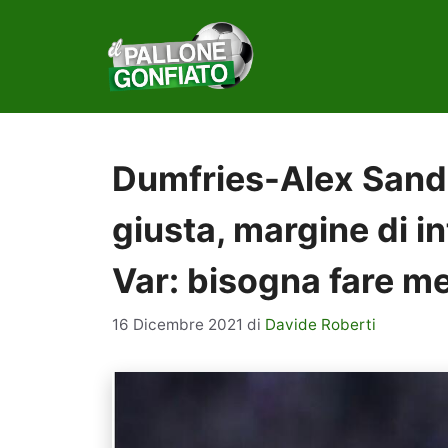
Vai
al
contenuto
Dumfries-Alex Sandr
giusta, margine di i
Var: bisogna fare m
16 Dicembre 2021
di
Davide Roberti