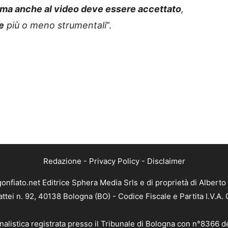
 ma anche al video deve essere accettato
,
e
più o meno strumentali
”.
Redazione
-
Privacy Policy
-
Disclaimer
gonfiato.net Editrice Sphera Media Srls e di proprietà di Alberto 
attei n. 92, 40138 Bologna (BO) - Codice Fiscale e Partita I.V.A
nalistica registrata presso il Tribunale di Bologna con n°8366 d