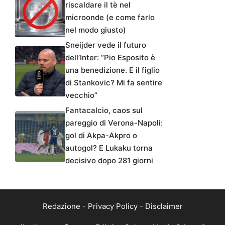
riscaldare il tè nel
microonde (e come farlo
nel modo giusto)
Sneijder vede il futuro
dell’Inter: “Pio Esposito è
una benedizione. E il figlio
di Stankovic? Mi fa sentire
vecchio”
Fantacalcio, caos sul
pareggio di Verona-Napoli:
gol di Akpa-Akpro o
autogol? E Lukaku torna
decisivo dopo 281 giorni
Redazione
-
Privacy Policy
-
Disclaimer