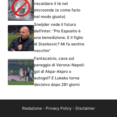
riscaldare il tè nel
microonde (e come farlo
nel modo giusto)
Sneijder vede il futuro
dell’Inter: “Pio Esposito è
una benedizione. E il figlio
di Stankovic? Mi fa sentire
vecchio”
Fantacalcio, caos sul
pareggio di Verona-Napoli:
gol di Akpa-Akpro o
autogol? E Lukaku torna
decisivo dopo 281 giorni
Redazione
-
Privacy Policy
-
Disclaimer