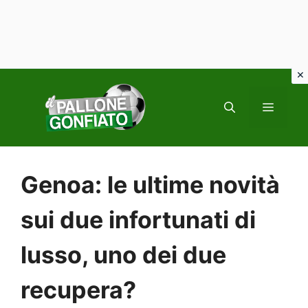
Vai
al
MENU
contenuto
Genoa: le ultime novità
sui due infortunati di
lusso, uno dei due
recupera?