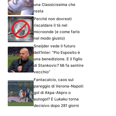
una Classicissima che
resta
Perché non dovresti
riscaldare il tè nel
microonde (e come farlo
nel modo giusto)
Sneijder vede il futuro
dell’Inter: “Pio Esposito è
una benedizione. E il figlio
di Stankovic? Mi fa sentire
vecchio”
Fantacalcio, caos sul
pareggio di Verona-Napoli:
gol di Akpa-Akpro o
autogol? E Lukaku torna
decisivo dopo 281 giorni