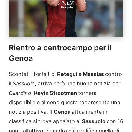
Rientro a centrocampo per il
Genoa
Scontati i forfait di
Retegui
e
Messias
contro
il
Sassuolo
, arriva però una buona notizia per
Gilardino
.
Kevin Strootman
tornerà
disponibile e almeno questa rappresenta una
notizia positiva. Il
Genoa
attualmente in
classifica si trova appaiato al
Sassuolo
con 16
punti all’attivo. Squadra più prolifica quella di