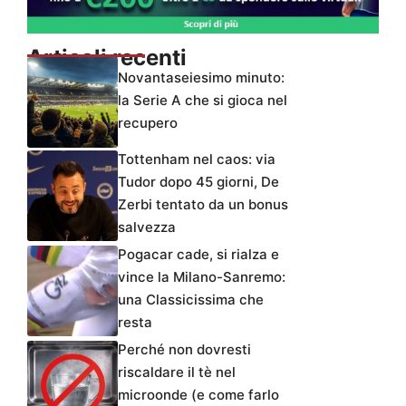
Articoli recenti
Novantaseiesimo minuto:
la Serie A che si gioca nel
recupero
Tottenham nel caos: via
Tudor dopo 45 giorni, De
Zerbi tentato da un bonus
salvezza
Pogacar cade, si rialza e
vince la Milano-Sanremo:
una Classicissima che
resta
Perché non dovresti
riscaldare il tè nel
microonde (e come farlo