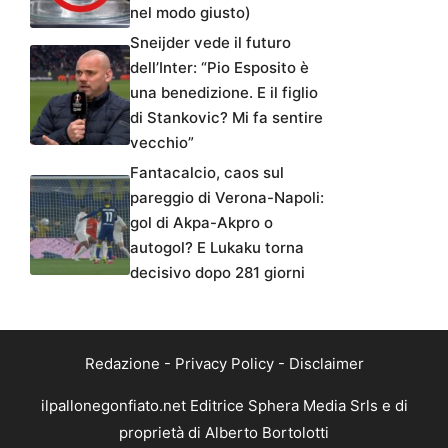
nel modo giusto)
Sneijder vede il futuro
dell’Inter: “Pio Esposito è
una benedizione. E il figlio
di Stankovic? Mi fa sentire
vecchio”
Fantacalcio, caos sul
pareggio di Verona-Napoli:
gol di Akpa-Akpro o
autogol? E Lukaku torna
decisivo dopo 281 giorni
Redazione
-
Privacy Policy
-
Disclaimer
ilpallonegonfiato.net Editrice Sphera Media Srls e di
proprietà di Alberto Bortolotti