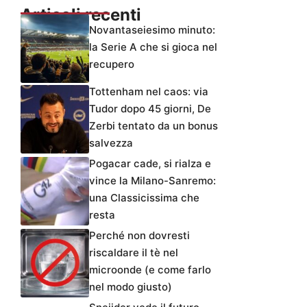
Articoli recenti
Novantaseiesimo minuto:
la Serie A che si gioca nel
recupero
Tottenham nel caos: via
Tudor dopo 45 giorni, De
Zerbi tentato da un bonus
salvezza
Pogacar cade, si rialza e
vince la Milano-Sanremo:
una Classicissima che
resta
Perché non dovresti
riscaldare il tè nel
microonde (e come farlo
nel modo giusto)