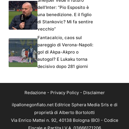
Sneijder vede il futuro
dell’Inter: “Pio Esposito è
una benedizione. E il figlio
di Stankovic? Mi fa sentire
vecchio”
Fantacalcio, caos sul
pareggio di Verona-Napoli:
gol di Akpa-Akpro o
autogol? E Lukaku torna
decisivo dopo 281 giorni
Redazione
-
Privacy Policy
-
Disclaimer
ilpallonegonfiato.net Editrice Sphera Media Srls e di
proprietà di Alberto Bortolotti
Via Enrico Mattei n. 92, 40138 Bologna (BO) - Codice
Fiscale e Partita I.V.A. 03666171206