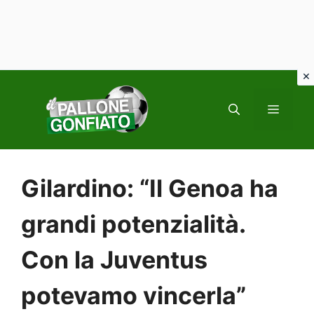
Vai
al
MENU
contenuto
Gilardino: “Il Genoa ha
grandi potenzialità.
Con la Juventus
potevamo vincerla”