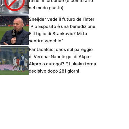
tè nel microonde (e come farlo
nel modo giusto)
Sneijder vede il futuro dell’Inter:
“Pio Esposito è una benedizione.
E il figlio di Stankovic? Mi fa
sentire vecchio”
Fantacalcio, caos sul pareggio
di Verona-Napoli: gol di Akpa-
Akpro o autogol? E Lukaku torna
decisivo dopo 281 giorni