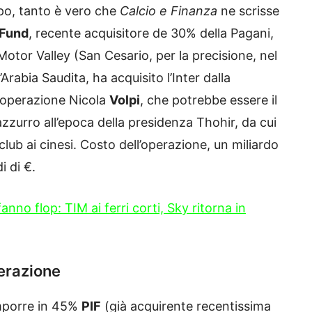
po, tanto è vero che
Calcio e Finanza
ne scrisse
 Fund
, recente acquisitore de 30% della Pagani,
Motor Valley (San Cesario, per la precisione, nel
rabia Saudita, ha acquisito l’Inter dalla
l’operazione Nicola
Volpi
, che potrebbe essere il
azzurro all’epoca della presidenza Thohir, da cui
l club ai cinesi. Costo dell’operazione, un miliardo
i di €.
nno flop: TIM ai ferri corti, Sky ritorna in
operazione
omporre in 45%
PIF
(già acquirente recentissima