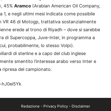
e), 45%
Aramco
(Arabian American Oil Company,
a 1, e negli ultimi mesi indicata come possibile
am VR 46 di Motogp, trattativa sostanzialmente
6enne erede al trono di Riyadh – dove si sarebbe
rra di Supercoppa, Juve-Inter, in programma a
cui, probabilmente, lo stesso Volpi).
iardi di sterline e a capo del club inglese
mente smentito l’interesse arabo verso Inter e
a ripresa del campionato.
-hJ0ei5Yk
Redazione
-
Privacy Policy
-
Disclaimer