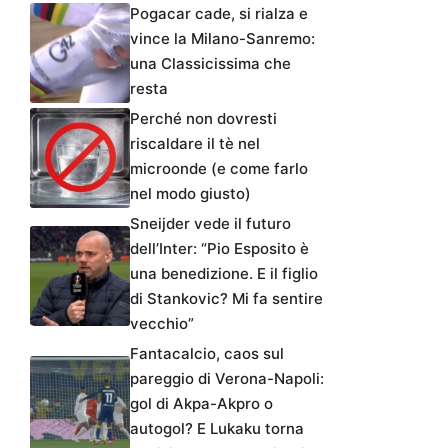
Pogacar cade, si rialza e
vince la Milano-Sanremo:
una Classicissima che
resta
Perché non dovresti
riscaldare il tè nel
microonde (e come farlo
nel modo giusto)
Sneijder vede il futuro
dell’Inter: “Pio Esposito è
una benedizione. E il figlio
di Stankovic? Mi fa sentire
vecchio”
Fantacalcio, caos sul
pareggio di Verona-Napoli:
gol di Akpa-Akpro o
autogol? E Lukaku torna