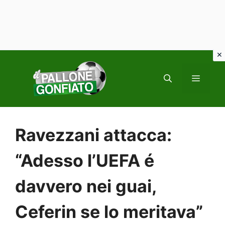
Vai
al
MENU
contenuto
Ravezzani attacca:
“Adesso l’UEFA é
davvero nei guai,
Ceferin se lo meritava”