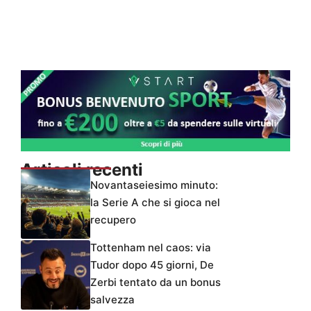
Articoli recenti
Novantaseiesimo minuto:
la Serie A che si gioca nel
recupero
Tottenham nel caos: via
Tudor dopo 45 giorni, De
Zerbi tentato da un bonus
salvezza