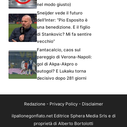
nel modo giusto)
Sneijder vede il futuro
dell’Inter: “Pio Esposito è
una benedizione. E il figlio
di Stankovic? Mi fa sentire
vecchio”
Fantacalcio, caos sul
pareggio di Verona-Napoli:
gol di Akpa-Akpro o
autogol? E Lukaku torna
decisivo dopo 281 giorni
Redazione
-
Privacy Policy
-
Disclaimer
ilpallonegonfiato.net Editrice Sphera Media Srls e di
proprietà di Alberto Bortolotti