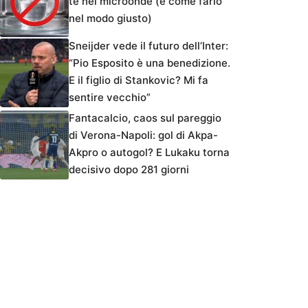
tè nel microonde (e come farlo
nel modo giusto)
Sneijder vede il futuro dell’Inter:
“Pio Esposito è una benedizione.
E il figlio di Stankovic? Mi fa
sentire vecchio”
Fantacalcio, caos sul pareggio
di Verona-Napoli: gol di Akpa-
Akpro o autogol? E Lukaku torna
decisivo dopo 281 giorni