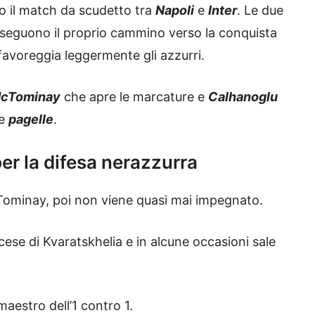
so il match da scudetto tra
Napoli
e
Inter
. Le due
seguono il proprio cammino verso la conquista
 favoreggia leggermente gli azzurri.
cTominay
che apre le marcature e
Calhanoglu
le
pagelle
.
 per la difesa nerazzurra
McTominay, poi non viene quasi mai impegnato.
discese di Kvaratskhelia e in alcune occasioni sale
maestro dell’1 contro 1.