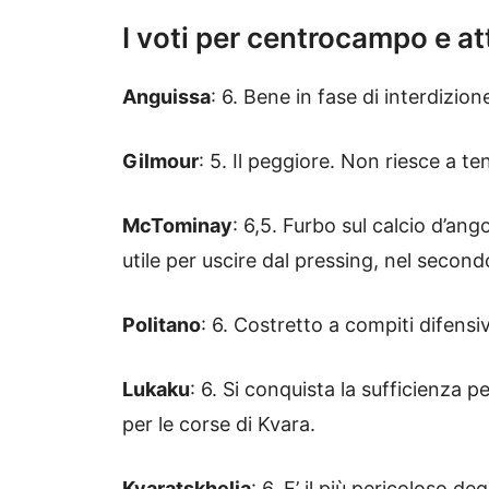
I voti per centrocampo e a
Anguissa
: 6. Bene in fase di interdizio
Gilmour
: 5. Il peggiore. Non riesce a t
McTominay
: 6,5. Furbo sul calcio d’an
utile per uscire dal pressing, nel secon
Politano
: 6. Costretto a compiti difensiv
Lukaku
: 6. Si conquista la sufficienza p
per le corse di Kvara.
Kvaratskhelia
: 6. E’ il più pericoloso 