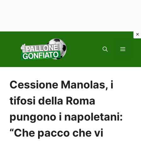
Vai
al
MENU
contenuto
Cessione Manolas, i
tifosi della Roma
pungono i napoletani:
“Che pacco che vi