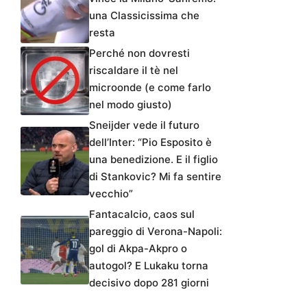
una Classicissima che
resta
Perché non dovresti
riscaldare il tè nel
microonde (e come farlo
nel modo giusto)
Sneijder vede il futuro
dell’Inter: “Pio Esposito è
una benedizione. E il figlio
di Stankovic? Mi fa sentire
vecchio”
Fantacalcio, caos sul
pareggio di Verona-Napoli:
gol di Akpa-Akpro o
autogol? E Lukaku torna
decisivo dopo 281 giorni