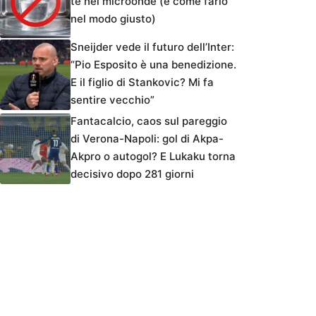
tè nel microonde (e come farlo
nel modo giusto)
Sneijder vede il futuro dell’Inter:
“Pio Esposito è una benedizione.
E il figlio di Stankovic? Mi fa
sentire vecchio”
Fantacalcio, caos sul pareggio
di Verona-Napoli: gol di Akpa-
Akpro o autogol? E Lukaku torna
decisivo dopo 281 giorni