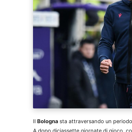
Il
Bologna
sta attraversando un periodo
A dopo diciassette giornate di gioco, con