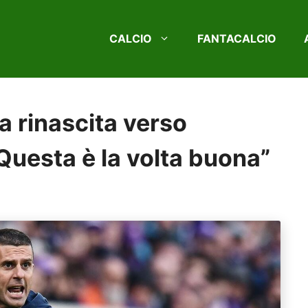
CALCIO
FANTACALCIO
la rinascita verso
“Questa è la volta buona”