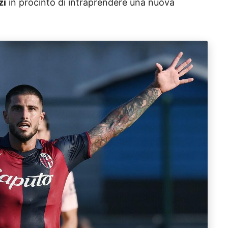
zi
in procinto di intraprendere una nuova