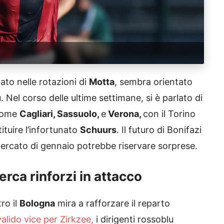
ato nelle rotazioni di
Motta
, sembra orientato
 Nel corso delle ultime settimane, si è parlato di
 come
Cagliari, Sassuolo,
e
Verona,
con il Torino
ituire l’infortunato
Schuurs
. Il futuro di Bonifazi
ercato di gennaio potrebbe riservare sorprese.
cerca rinforzi in attacco
tro il
Bologna
mira a rafforzare il reparto
valido vice per Zirkzee,
i dirigenti rossoblu