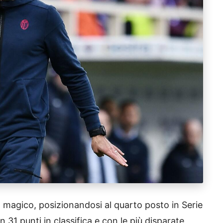
 magico, posizionandosi al quarto posto in Serie
 31 punti in classifica e con le più disparate