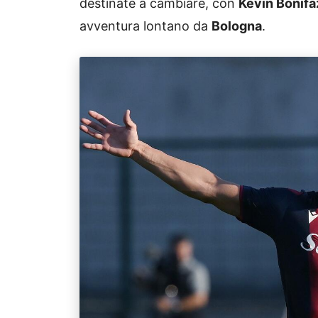
destinate a cambiare, con
Kevin Bonifa
avventura lontano da
Bologna
.