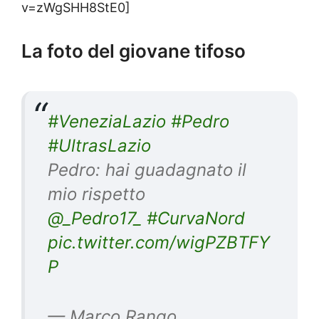
v=zWgSHH8StE0]
La foto del giovane tifoso
#VeneziaLazio
#Pedro
#UltrasLazio
Pedro: hai guadagnato il
mio rispetto
@_Pedro17_
#CurvaNord
pic.twitter.com/wigPZBTFY
P
— Marco Rango