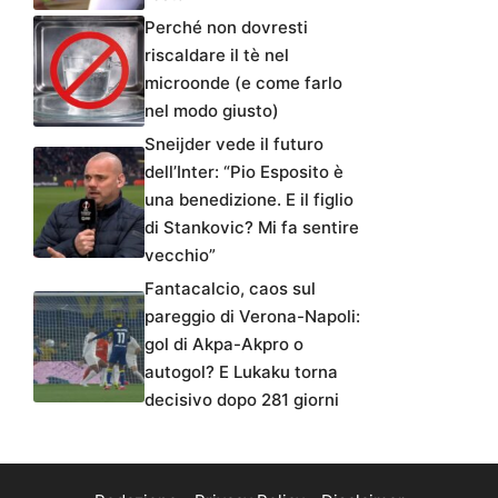
Perché non dovresti
riscaldare il tè nel
microonde (e come farlo
nel modo giusto)
Sneijder vede il futuro
dell’Inter: “Pio Esposito è
una benedizione. E il figlio
di Stankovic? Mi fa sentire
vecchio”
Fantacalcio, caos sul
pareggio di Verona-Napoli:
gol di Akpa-Akpro o
autogol? E Lukaku torna
decisivo dopo 281 giorni