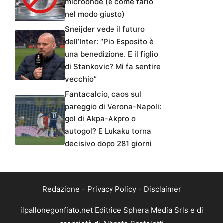
microonde (e come farlo
nel modo giusto)
Sneijder vede il futuro
dell’Inter: “Pio Esposito è
una benedizione. E il figlio
di Stankovic? Mi fa sentire
vecchio”
Fantacalcio, caos sul
pareggio di Verona-Napoli:
gol di Akpa-Akpro o
autogol? E Lukaku torna
decisivo dopo 281 giorni
Redazione
-
Privacy Policy
-
Disclaimer
ilpallonegonfiato.net Editrice Sphera Media Srls e di