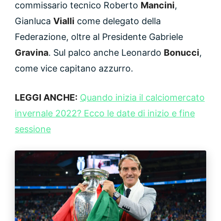
commissario tecnico Roberto
Mancini
,
Gianluca
Vialli
come delegato della
Federazione, oltre al Presidente Gabriele
Gravina
. Sul palco anche Leonardo
Bonucci
,
come vice capitano azzurro.
LEGGI ANCHE:
Quando inizia il calciomercato
invernale 2022? Ecco le date di inizio e fine
sessione