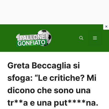
Vai
al
MENU
contenuto
Greta Beccaglia si
sfoga: “Le critiche? Mi
dicono che sono una
tr**a e una put****na.