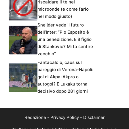
riscaldare il tè nel
microonde (e come farlo
nel modo giusto)
Sneijder vede il futuro
dell’Inter: “Pio Esposito è
una benedizione. E il figlio
di Stankovic? Mi fa sentire
vecchio”
Fantacalcio, caos sul
pareggio di Verona-Napoli:
gol di Akpa-Akpro o
autogol? E Lukaku torna
decisivo dopo 281 giorni
Redazione
-
Privacy Policy
-
Disclaimer