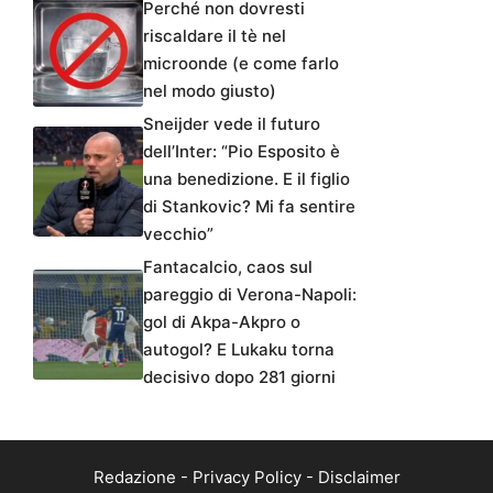
Perché non dovresti
riscaldare il tè nel
microonde (e come farlo
nel modo giusto)
Sneijder vede il futuro
dell’Inter: “Pio Esposito è
una benedizione. E il figlio
di Stankovic? Mi fa sentire
vecchio”
Fantacalcio, caos sul
pareggio di Verona-Napoli:
gol di Akpa-Akpro o
autogol? E Lukaku torna
decisivo dopo 281 giorni
Redazione
-
Privacy Policy
-
Disclaimer