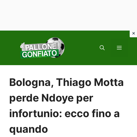
Vai
al
MENU
contenuto
Bologna, Thiago Motta
perde Ndoye per
infortunio: ecco fino a
quando