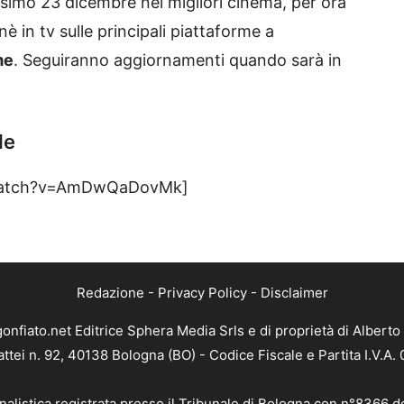
ossimo 23 dicembre nei migliori cinema, per ora
nè in tv sulle principali piattaforme a
me
. Seguiranno aggiornamenti quando sarà in
le
/watch?v=AmDwQaDovMk]
Redazione
-
Privacy Policy
-
Disclaimer
gonfiato.net Editrice Sphera Media Srls e di proprietà di Alberto 
attei n. 92, 40138 Bologna (BO) - Codice Fiscale e Partita I.V.A
nalistica registrata presso il Tribunale di Bologna con n°8366 d