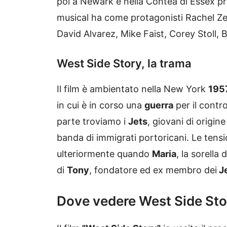
poi a Newark e nella Contea di Essex pri
musical ha come protagonisti Rachel Zeg
David Alvarez, Mike Faist, Corey Stoll,
West Side Story, la trama
Il film è ambientato nella New York
195
in cui è in corso una
guerra
per il contro
parte troviamo i
Jets
, giovani di origin
banda di immigrati portoricani. Le tens
ulteriormente quando
Maria
, la sorella
di
Tony
, fondatore ed ex membro dei
J
Dove vedere West Side Stor