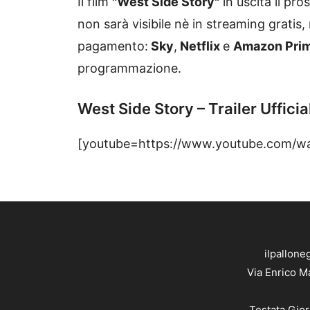
Il film
"West Side Story
"
in uscita il pr
non sarà visibile nè in streaming gratis, 
pagamento:
Sky
,
Netflix
e
Amazon Pri
programmazione.
West Side Story – Trailer Ufficia
[youtube=https://www.youtube.com
ilpallone
Via Enrico M
Testata Gior