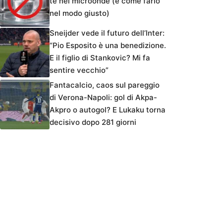
tè nel microonde (e come farlo
nel modo giusto)
Sneijder vede il futuro dell’Inter:
“Pio Esposito è una benedizione.
E il figlio di Stankovic? Mi fa
sentire vecchio”
Fantacalcio, caos sul pareggio
di Verona-Napoli: gol di Akpa-
Akpro o autogol? E Lukaku torna
decisivo dopo 281 giorni