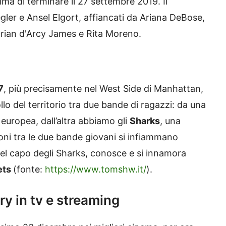
ma di terminare il 27 settembre 2019. Il
ler e Ansel Elgort, affiancati da Ariana DeBose,
 Brian d'Arcy James e Rita Moreno.
7
, più precisamente nel West Side di Manhattan,
llo del territorio tra due bande di ragazzi: da una
e europea, dall’altra abbiamo gli
Sharks
, una
ioni tra le due bande giovani si infiammano
 del capo degli Sharks, conosce e si innamora
ets
(fonte:
https://www.tomshw.it/
).
y in tv e streaming