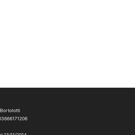
Bortolotti
. 03666171206
el 13/11/2014