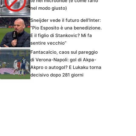
tè nel microonde (e come farlo
nel modo giusto)
Sneijder vede il futuro dell’Inter:
“Pio Esposito è una benedizione.
E il figlio di Stankovic? Mi fa
sentire vecchio”
Fantacalcio, caos sul pareggio
di Verona-Napoli: gol di Akpa-
Akpro o autogol? E Lukaku torna
decisivo dopo 281 giorni