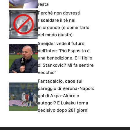
resta
Perché non dovresti
riscaldare il tè nel
microonde (e come farlo
nel modo giusto)
Sneijder vede il futuro
dell’Inter: “Pio Esposito è
una benedizione. E il figlio
di Stankovic? Mi fa sentire
vecchio”
Fantacalcio, caos sul
pareggio di Verona-Napoli:
gol di Akpa-Akpro o
autogol? E Lukaku torna
decisivo dopo 281 giorni