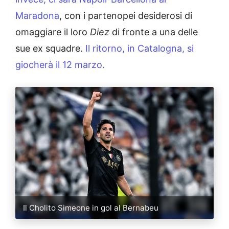
Maradona
, con i partenopei desiderosi di
omaggiare il loro
Diez
di fronte a una delle
sue ex squadre.
Il ritorno, in Catalogna, si
giocherà il 12 marzo.
Il Cholito Simeone in gol al Bernabeu