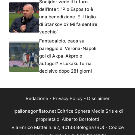
Sneijder vede il futuro
dell’Inter: “Pio Esposito è
una benedizione. E il figlio
di Stankovic? Mi fa sentire
vecchio”
Fantacalcio, caos sul
pareggio di Verona-Napoli:
gol di Akpa-Akpro o
autogol? E Lukaku torna
decisivo dopo 281 giorni
Redazione
-
Privacy Policy
-
Disclaimer
ilpallonegonfiato.net Editrice Sphera Media Srls e di
proprietà di Alberto Bortolotti
Via Enrico Mattei n. 92, 40138 Bologna (BO) - Codice