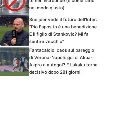
tè nel microonde (e come farlo
nel modo giusto)
Sneijder vede il futuro dell’Inter:
“Pio Esposito è una benedizione.
E il figlio di Stankovic? Mi fa
sentire vecchio”
Fantacalcio, caos sul pareggio
di Verona-Napoli: gol di Akpa-
Akpro o autogol? E Lukaku torna
decisivo dopo 281 giorni