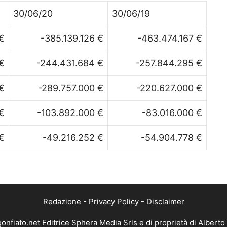
30/06/20
30/06/19
€
-385.139.126 €
-463.474.167 €
 €
-244.431.684 €
-257.844.295 €
€
-289.757.000 €
-220.627.000 €
€
-103.892.000 €
-83.016.000 €
€
-49.216.252 €
-54.904.778 €
Redazione
-
Privacy Policy
-
Disclaimer
gonfiato.net Editrice Sphera Media Srls e di proprietà di Alberto 