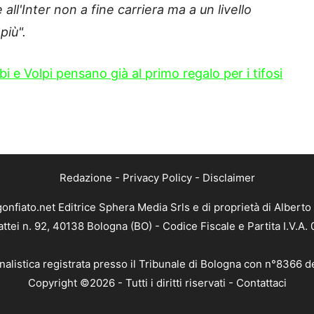
ll'Inter non a fine carriera ma a un livello
più".
abi e Volpi pensano già al primo regalo per i tifosi
Redazione
-
Privacy Policy
-
Disclaimer
gonfiato.net Editrice Sphera Media Srls e di proprietà di Alberto 
attei n. 92, 40138 Bologna (BO) - Codice Fiscale e Partita I.V.A
nalistica registrata presso il Tribunale di Bologna con n°8366 d
Copyright ©2026 - Tutti i diritti riservati -
Contattaci