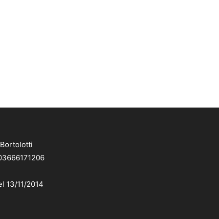
Bortolotti
. 03666171206
el 13/11/2014