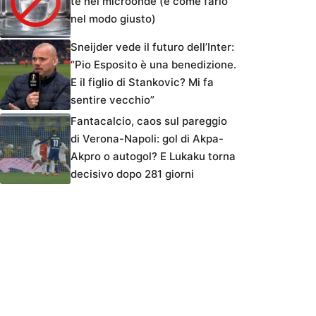
tè nel microonde (e come farlo
nel modo giusto)
Sneijder vede il futuro dell’Inter:
“Pio Esposito è una benedizione.
E il figlio di Stankovic? Mi fa
sentire vecchio”
Fantacalcio, caos sul pareggio
di Verona-Napoli: gol di Akpa-
Akpro o autogol? E Lukaku torna
decisivo dopo 281 giorni