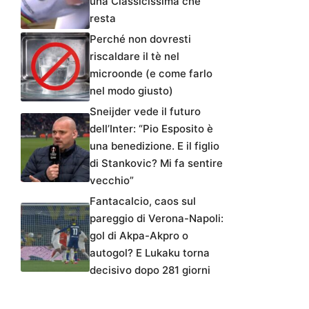
una Classicissima che
resta
Perché non dovresti
riscaldare il tè nel
microonde (e come farlo
nel modo giusto)
Sneijder vede il futuro
dell’Inter: “Pio Esposito è
una benedizione. E il figlio
di Stankovic? Mi fa sentire
vecchio”
Fantacalcio, caos sul
pareggio di Verona-Napoli:
gol di Akpa-Akpro o
autogol? E Lukaku torna
decisivo dopo 281 giorni