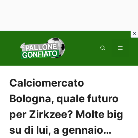
Vai
al
MENU
contenuto
Calciomercato
Bologna, quale futuro
per Zirkzee? Molte big
su di lui, a gennaio…